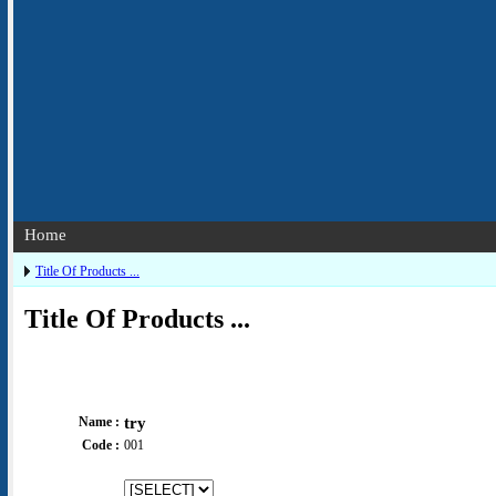
Home
Title Of Products ...
Title Of Products ...
Name :
try
Code :
001