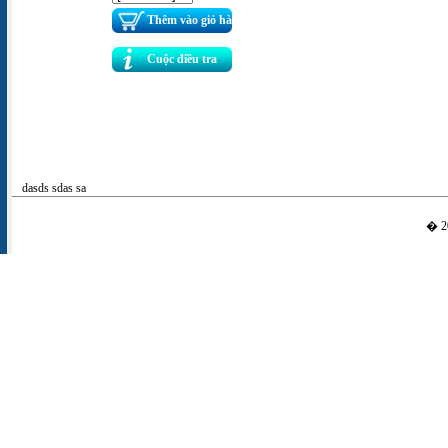
Thêm vào giỏ hàng
Cuộc điều tra
dasds sdas sa
� 20